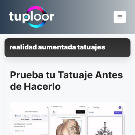
Pular
para
Menu
o
conteúdo
realidad aumentada tatuajes
Prueba tu Tatuaje Antes
de Hacerlo