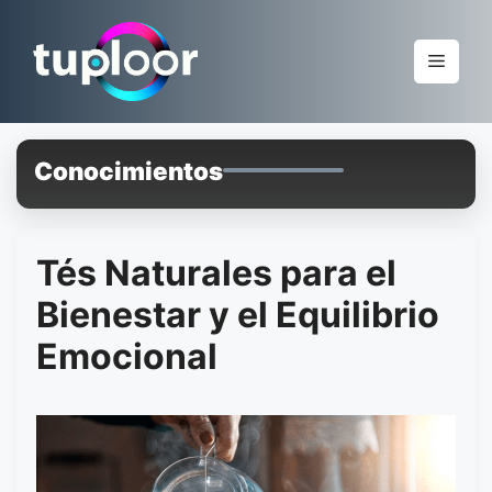
Pular
para
Menu
o
conteúdo
Conocimientos
Tés Naturales para el
Bienestar y el Equilibrio
Emocional