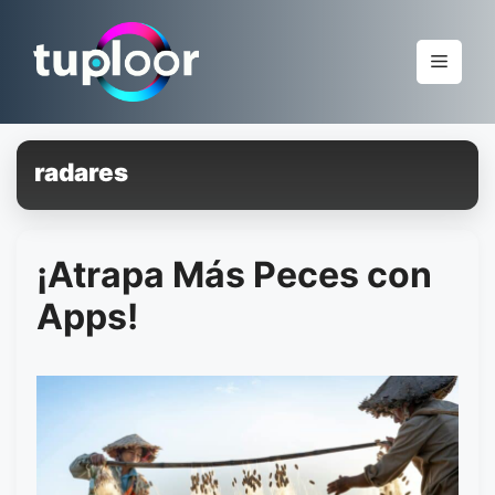
Pular
para
Menu
o
conteúdo
radares
¡Atrapa Más Peces con
Apps!