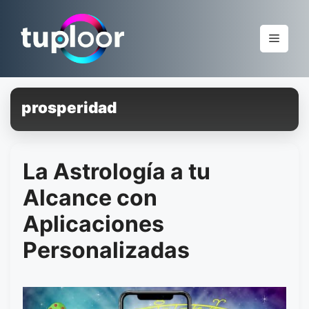
Pular
para
Menu
o
conteúdo
prosperidad
La Astrología a tu
Alcance con
Aplicaciones
Personalizadas