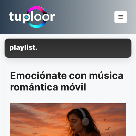
Pular
para
Menu
o
conteúdo
playlist.
Emociónate con música
romántica móvil