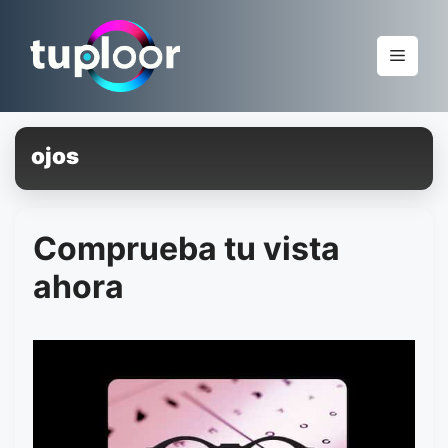
Pular
para
Menu
o
conteúdo
ojos
Comprueba tu vista
ahora