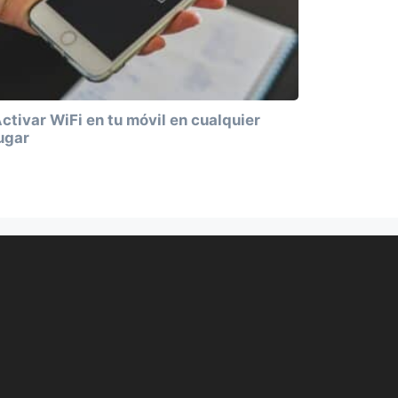
ctivar WiFi en tu móvil en cualquier
ugar