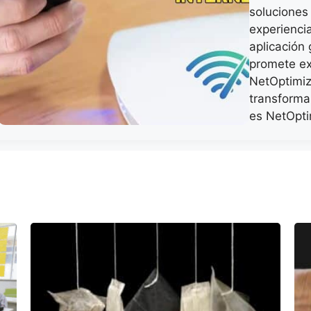
soluciones
experiencia
aplicación 
promete e
NetOptimiz
transforma
es NetOpt