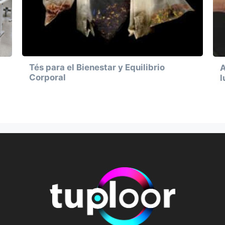
Tés para el Bienestar y Equilibrio
A
Corporal
l