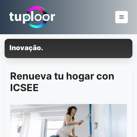
Pular
para
Menu
o
conteúdo
Inovação.
Renueva tu hogar con
ICSEE