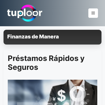
Pular
para
Menu
o
conteúdo
Finanzas de Manera
Préstamos Rápidos y
Seguros