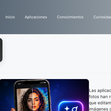
Início
Aplicaciones
Conocimientos
Curiosida
Las aplica
fotos han 
que edita
imágenes d