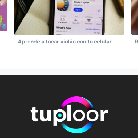
Aprende a tocar violão con tu celular
R