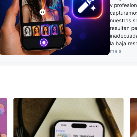
y profesion
capturamos
nuestros s
resultan pe
inadecuada
la baja re
mais