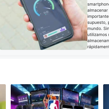
smartphone
almacenar
importantes
supuesto, 
mundo. Si
utilizamos 
almacenami
rápidamen