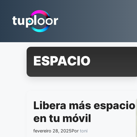
Pular
para
o
conteúdo
ESPACIO
Libera más espacio
en tu móvil
fevereiro 28, 2025
Por
toni