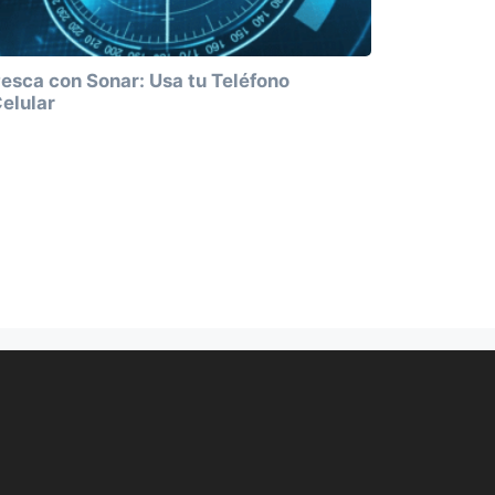
esca con Sonar: Usa tu Teléfono
elular