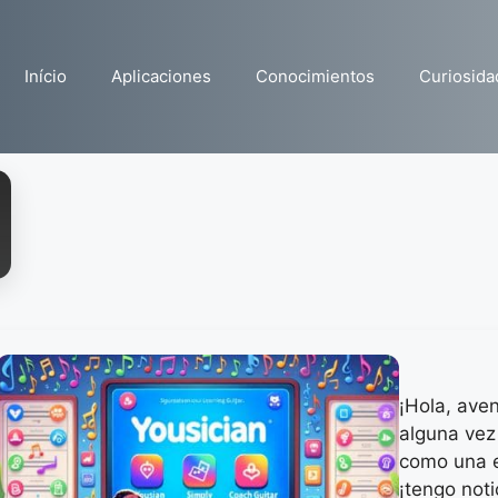
Início
Aplicaciones
Conocimientos
Curiosida
¡Hola, ave
alguna vez 
como una e
¡tengo noti