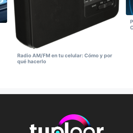
P
C
Radio AM/FM en tu celular: Cómo y por
qué hacerlo