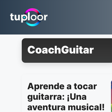
Pular
para
o
conteúdo
CoachGuitar
Aprende a tocar
guitarra: ¡Una
aventura musical!