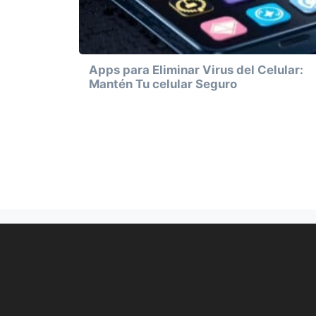
Apps para Eliminar Virus del Celular:
Mantén Tu celular Seguro