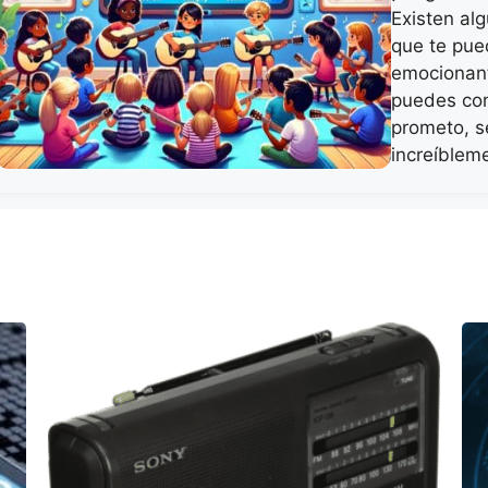
Existen al
que te pue
emocionant
puedes co
prometo, s
increíble