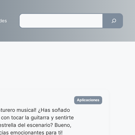
Pesquisar
des
Categorias
Aplicaciones
nturero musical! ¿Has soñado
con tocar la guitarra y sentirte
strella del escenario? Bueno,
cias emocionantes para ti!