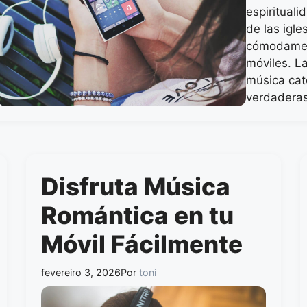
espiritual
de las igle
cómodament
móviles. L
música cat
verdadera
Disfruta Música
Romántica en tu
Móvil Fácilmente
fevereiro 3, 2026
Por
toni