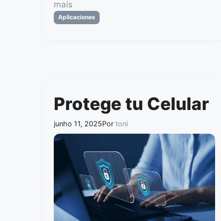
mais
Categorias
Aplicaciones
Protege tu Celular
junho 11, 2025
Por
toni