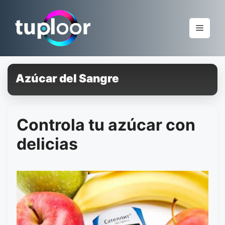
Pular
para
Menu
o
conteúdo
Azúcar del Sangre
Controla tu azúcar con
delicias