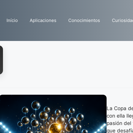
Início
Aplicaciones
Conocimientos
Curiosida
La Copa d
con ella ll
pasión del 
que desafí