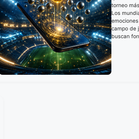
torneo más
Los mundia
emociones 
campo de j
buscan fo