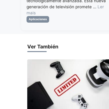
tecnológicamente avanzada. Esta nueva
generación de televisión promete …
Ler
mais
Categorias
Aplicaciones
Ver También