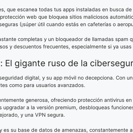
nes, que escanea todas tus apps instaladas en busca d
 protección web que bloquea sitios maliciosos automáti
seguras (¡súper útil cuando estás en cafeterías o aeropu
bastante completas y un bloqueador de llamadas spam q
sos y descuentos frecuentes, especialmente si ya usas
: El gigante ruso de la cibersegu
eguridad digital, y su app móvil no decepciona. Con un 
iantes como para usuarios avanzados.
entemente generosa, ofreciendo protección antivirus en
es upgradar a la versión premium, desbloqueas funcion
mejorado, y una VPN segura.
 es su base de datos de amenazas, constantemente act