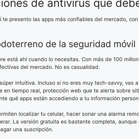
iones de antivírus que deb
uí te presento las apps más confiables del mercado, con
odoterreno de la seguridad móvil
re está ahí cuando lo necesitas. Con más de 100 millon
fectivas del mercado. No es casualidad.
úper intuitiva. Incluso si no eres muy tech-savvy, vas 
en tiempo real, protección web que te alerta sobre sitio
te qué apps están accediendo a tu información person
miten localizar tu celular, hacer sonar una alarma remot
perar. La versión gratuita es bastante completa, aunqu
 pagar una suscripción.