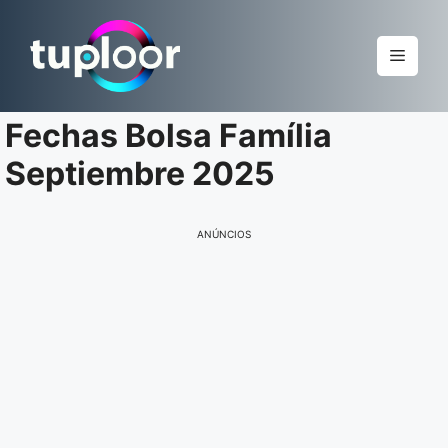
Pular
para
Menu
o
conteúdo
Fechas Bolsa Família
Septiembre 2025
ANÚNCIOS