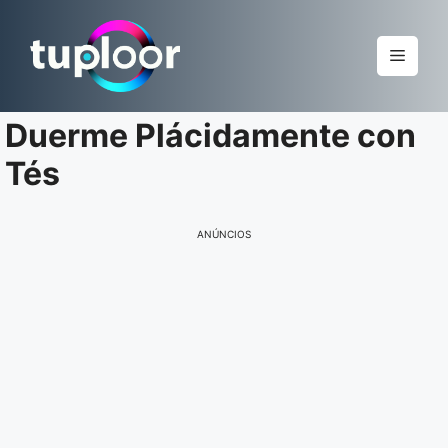
Pular
para
Menu
o
conteúdo
Duerme Plácidamente con
Tés
ANÚNCIOS