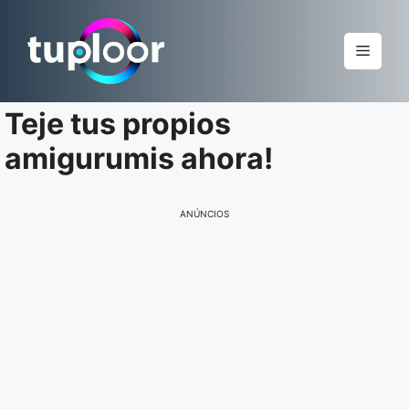
Pular
para
Menu
o
conteúdo
Teje tus propios
amigurumis ahora!
ANÚNCIOS