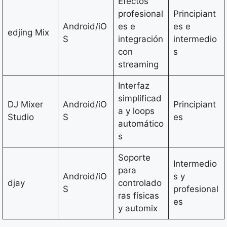
Efectos
profesional
Principiant
Android/iO
es e
es e
edjing Mix
S
integración
intermedio
con
s
streaming
Interfaz
simplificad
DJ Mixer
Android/iO
Principiant
a y loops
Studio
S
es
automático
s
Soporte
Intermedio
para
Android/iO
s y
djay
controlado
S
profesional
ras físicas
es
y automix