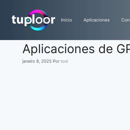
Pular
para
o
Início
Aplicaciones
Con
conteúdo
Aplicaciones de G
janeiro 8, 2025
Por
toni