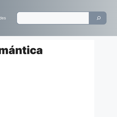
Pesquisar
des
omántica