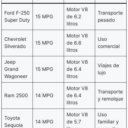
Motor V8
Ford F-250
Transporte
15 MPG
de 6.2
Super Duty
pesado
litros
Motor V8
Chevrolet
Uso
15 MPG
de 6.6
Silverado
comercial
litros
Jeep
Motor V8
Viajes de
Grand
15 MPG
de 6.4
lujo
Wagoneer
litros
Motor V8
Transporte
Ram 2500
14 MPG
de 6.4
y remolque
litros
Motor V8
Uso
Toyota
14 MPG
de 5.7
familiar y
Sequoia