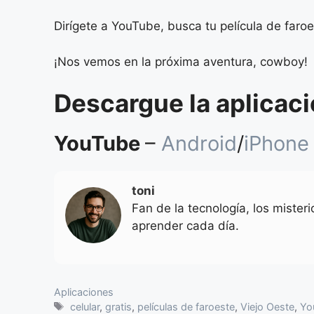
Dirígete a YouTube, busca tu película de faroe
¡Nos vemos en la próxima aventura, cowboy!
Descargue la aplicaci
YouTube
–
Android
/
iPhone
toni
Fan de la tecnología, los mister
aprender cada día.
Categorias
Aplicaciones
Tags
celular
,
gratis
,
películas de faroeste
,
Viejo Oeste
,
Yo